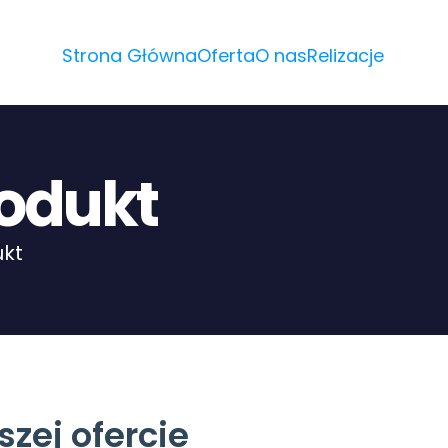
Strona Główna
Oferta
O nas
Relizacje
rodukt
ukt
zej ofercie