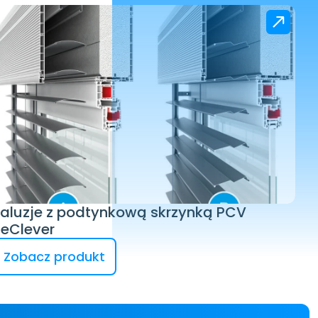
aluzje z podtynkową skrzynką PCV 
BeClever
Zobacz produkt