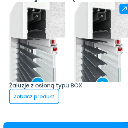
Żaluzje z osłoną typu BOX
Zobacz produkt