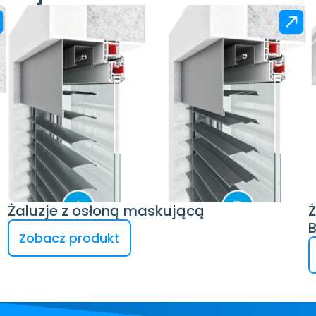
Żaluzje z osłoną maskującą
Ż
Zobacz produkt