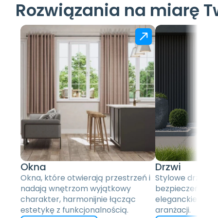
Rozwiązania na miarę T
Okna
Drzwi
Okna, które otwierają przestrzeń i 
Stylowe drzwi z
nadają wnętrzom wyjątkowy 
bezpieczeństwo, 
charakter, harmonijnie łącząc 
eleganckie dopeł
estetykę z funkcjonalnością.
aranżacji.