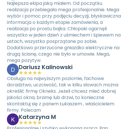
Najlepsza ekipa jaką miałem. Od początku 
realizacja przebiegała mega profesjonalnie. Mega 
wybór i pomoc przy podjęciu decyzji, błyskawiczna 
informacja o każdym etapie zamówienia, a 
realizacja po prostu bajka. Chłopaki ogarnęli 
wszystko w jeden dzień z uśmiechem i śpiewem na 
ustach, wszystko posprzątane po sobie. 
Dodatkowo przerzucone gniazdko elektryczne na 
drugą ścianę, czego nie było w umowie. Mega, 
mega pozytyw.
Dariusz Kalinowski
D
Obsługa na najwyższym poziomie, fachowe 
doradztwo, uczciwość, tak w kilku słowach można 
określić firmę Okneks. Jeżeli chcesz mieć dobrej 
jakości okna, bramę lub drzwi, to konieczne 
skontaktuj się z panem Łukaszem , właścicielem 
firmy. Polecam
Katarzyna M
K
Profesjonalnie i szybko wykonana praca. Pan 