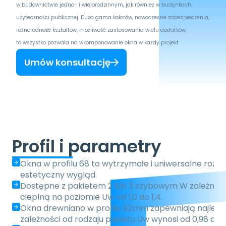
w budownictwie jedno- i wielorodzinnym, jak również w budynkach 
użyteczności publicznej. Duża gama kolorów, nowoczesne zabezpieczenia, 
różnorodność kształtów, możliwość zastosowania wielu dodatków, 
to wszystko pozwala na wkomponowanie okna w każdy projekt
Umów konsultację
Profil i parametry
Okna w profilu 68 to wytrzymałe i uniwersalne rozwią
estetyczny wygląd.
Dostępne z pakietem 2 lub 3 szybowym W zależności o
cieplną na poziomie Uw od 1,0 do 1,4.
Okna drewniano w profilu 92mm zapewniają najlepsze
zależności od rodzaju pakietu Uw wynosi od 0,98 aż 