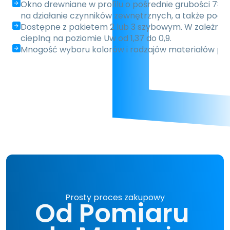
Okno drewniane w profilu o pośrednie grubości 78
na działanie czynników zewnętrznych, a także podwy
Dostępne z pakietem 2 lub 3 szybowym. W zależności 
cieplną na poziomie Uw od 1,37 do 0,9.
Mnogość wyboru kolorów i rodzajów materiałów pozw
Prosty proces zakupowy
Od Pomiaru 