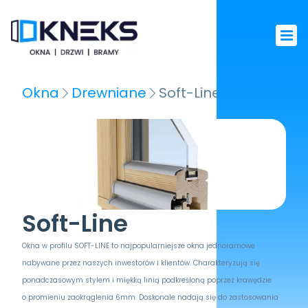
Okna
Drewniane
Soft-Line
Soft-Line
Okna w profilu SOFT-LINE to najpopularniejsze okna jednoramowe 
nabywane przez naszych inwestorów i klientów. Charakteryzują się 
ponadczasowym stylem i miękką linią podkreśloną poprzez krawędzie 
o promieniu zaokrąglenia 6mm. Doskonale nadają się do zastosowania 