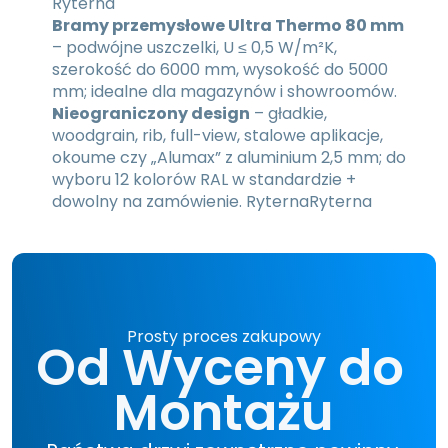
Ryterna
Bramy przemysłowe Ultra Thermo 80 mm
– podwójne uszczelki, U ≤ 0,5 W/m²K, 
szerokość do 6000 mm, wysokość do 5000 
mm; idealne dla magazynów i showroomów.
Nieograniczony design
 – gładkie, 
woodgrain, rib, full-view, stalowe aplikacje, 
okoume czy „Alumax” z aluminium 2,5 mm; do 
wyboru 12 kolorów RAL w standardzie + 
dowolny na zamówienie. 
Ryterna
Ryterna
Prosty proces zakupowy
Od Wyceny do 
Montażu