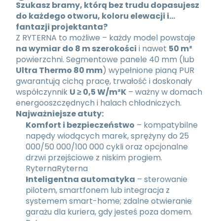
Szukasz bramy, którą bez trudu dopasujesz 
do każdego otworu, koloru elewacji i… 
fantazji projektanta?
Z RYTERNA to możliwe – każdy model powstaje 
na wymiar do 8 m szerokości
 i nawet 
50 m²
powierzchni. Segmentowe panele 40 mm (lub 
Ultra Thermo 80 mm
) wypełnione pianą PUR 
gwarantują cichą pracę, trwałość i doskonały 
współczynnik 
U ≥ 0,5 W/m²K
 – ważny w domach 
energooszczędnych i halach chłodniczych.
Najważniejsze atuty:
Komfort i bezpieczeństwo
 – kompatybilne 
napędy wiodących marek, sprężyny do 25 
000/50 000/100 000 cykli oraz opcjonalne 
drzwi przejściowe z niskim progiem. 
Ryterna
Ryterna
Inteligentna automatyka
 – sterowanie 
pilotem, smartfonem lub integracja z 
systemem smart-home; zdalne otwieranie 
garażu dla kuriera, gdy jesteś poza domem. 