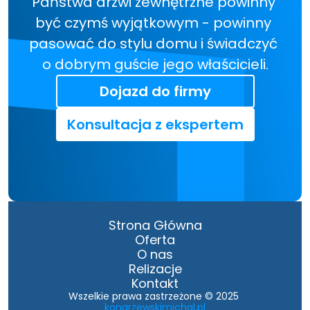
Państwa drzwi zewnętrzne powinny 
być czymś wyjątkowym - powinny 
pasować do stylu domu i świadczyć 
o dobrym guście jego właścicieli.
Dojazd do firmy
Konsultacja z ekspertem
Strona Główna
Oferta
O nas
Relizacje
Kontakt
Wszelkie prawa zastrzeżone © 2025 
konarzewskimichal.pl